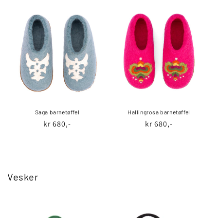
Saga barnetøffel
Hallingrosa barnetøffel
Vanlig
kr 680,-
Vanlig
kr 680,-
pris
pris
Vesker