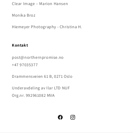
Clear Image – Marion Hansen
Monika Broz
Hiemeyer Photography - Christina H.
Kontakt
post@northernpromise.no
+47 97035377
Drammensveien 61 B, 0271 Oslo
Underavdeling av Ilar LTD NUF
Org.nr. 992961082 MVA
Facebook
Instagram