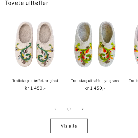
Tovete ulltøfler
Trollskog ulltøffel, original
Trollskog ulltøffel, lys grønn
Troll
Vanlig
kr 1 450,-
Vanlig
kr 1 450,-
pris
pris
av
1
/
3
Vis alle