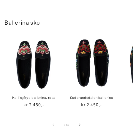
Ballerina sko
Hallingfryd ballerina, rosa
Gudbrandsdalen ballerina
Vanlig
kr 2 450,-
Vanlig
kr 2 450,-
pris
pris
av
1
/
3