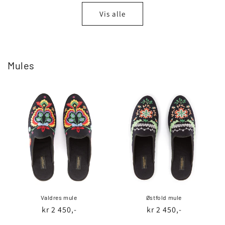
Vis alle
Mules
Valdres mule
Østfold mule
Vanlig
kr 2 450,-
Vanlig
kr 2 450,-
pris
pris