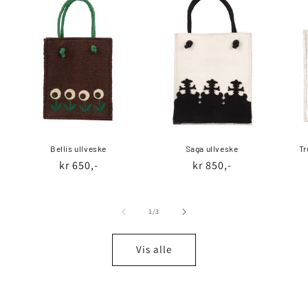
Bellis ullveske
Saga ullveske
Tr
Vanlig
kr 650,-
Vanlig
kr 850,-
pris
pris
av
1
/
3
Vis alle