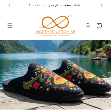
Gå videre
til
rodukter.
Alle skatter og avgifter er inkludert.
innholdet
Handlekurv